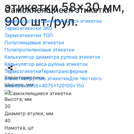
этикетки 58×30 мм,
Самоклеящиеся этикетки
900 шт./рул.
Производство самоклеящихся этикеток
Термоэтикетки ЭКО
Термоэтикетки ТОП
Полуглянцевые этикетки
Полипропиленовые этикетки
Калькулятор диаметра рулона этикеток
Калькулятор веса рулона этикеток
Термоэтикетки
Термотрансферные
Характеристики
этикетки
Круглые этикетки
Для Честного
Ширина, мм
знака
20x20
58x40
75x120
100x150
58
Высота, мм
30
Диаметр втулки, мм
40
Намотка, шт