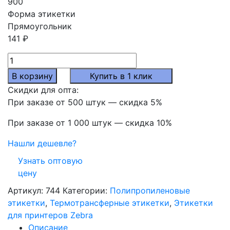
900
Форма этикетки
Прямоугольник
141
₽
Количество
товара
В корзину
Купить в 1 клик
Термотрансферные
Скидки для опта:
полипропиленовые
При заказе от 500 штук — скидка 5%
этикетки
58x30
При заказе от 1 000 штук — скидка 10%
мм,
Нашли дешевле?
900
шт./
Узнать оптовую
рул.
цену
Артикул:
744
Категории:
Полипропиленовые
этикетки
,
Термотрансферные этикетки
,
Этикетки
для принтеров Zebra
Описание