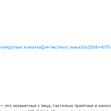
тки
Круглые этикетки
Для Честного знака
20x20
58x40
75
— это незаметные с лица, тактильно приятные и износ