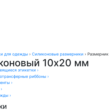
ки для одежды
›
Силиконовые размерники
›
Размерник
коновый 10х20 мм
еящиеся этикетки
›
отрансферные риббоны
›
ленты
›
›
ежды
›
ки