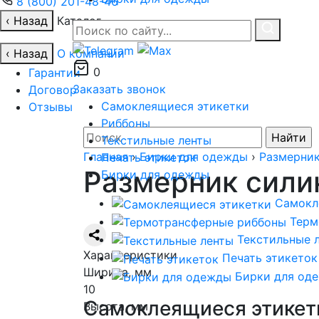
8 (800) 201-48-46
‹ Назад
Каталог
‹ Назад
О компании
0
Гарантии
Заказать звонок
Договор
Самоклеящиеся этикетки
Отзывы
Риббоны
Найти:
Текстильные ленты
Главная
›
Бирки для одежды
›
Размерни
Печать этикеток
Размерник сили
Бирки для одежды
Самокл
Терм
Текстильные 
Характеристики
Печать этикеток
Ширина, мм
Бирки для од
10
Самоклеящиеся этикет
Высота, мм