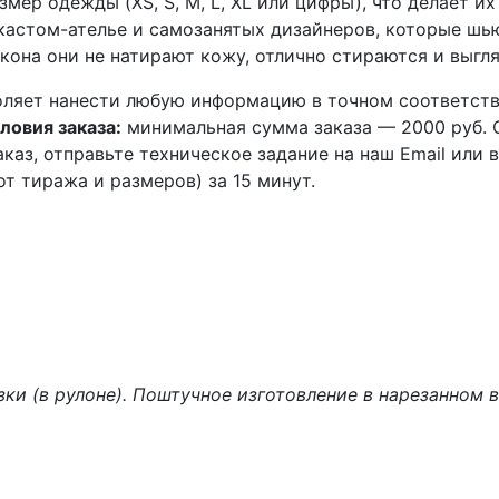
мер одежды (XS, S, M, L, XL или цифры), что делает 
кастом-ателье и самозанятых дизайнеров, которые шь
кона они не натирают кожу, отлично стираются и выгля
воляет нанести любую информацию в точном соответств
ловия заказа:
минимальная сумма заказа — 2000 руб. С
каз, отправьте техническое задание на наш Email или
т тиража и размеров) за 15 минут.
зки (в рулоне). Поштучное изготовление в нарезанном