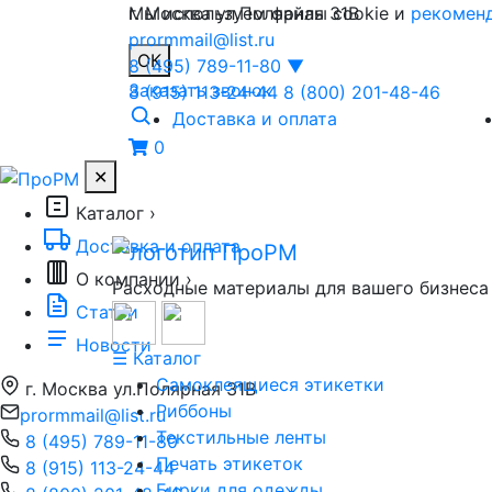
Мы используем файлы cookie и
г. Москва ул.Полярная 31В
рекоменд
prormmail@list.ru
ОК
8 (495) 789-11-80
▼
Заказать звонок
8 (915) 113-24-44
8 (800) 201-48-46
Доставка и оплата
0
✕
Каталог
›
Доставка и оплата
О компании
›
Расходные материалы для вашего бизнеса
Статьи
Новости
☰ Каталог
Самоклеящиеся этикетки
г. Москва ул.Полярная 31В
Риббоны
prormmail@list.ru
Текстильные ленты
8 (495) 789-11-80
Печать этикеток
8 (915) 113-24-44
Бирки для одежды