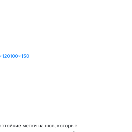
x120
100x150
остойкие метки на шов, которые