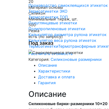
20
Производство самоклеящихся этикеток
Материал основы
Термоэтикетки ЭКО
Силикон
Термоэтикетки ТОП
Минимальный тираж, шт.
Полуглянцевые этикетки
500
Полипропиленовые этикетки
Резка
Калькулятор диаметра рулона этикеток
есть (по запросу)
Калькулятор веса рулона этикеток
Под заказ
Термоэтикетки
Термотрансферные этике
Рассчитать стоимость
Категория:
Силиконовые размерники
Описание
Характеристики
Доставка и оплата
Гарантия
Описание
Силиконовые бирки-размерники 10×20