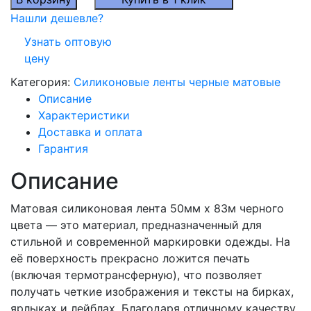
Силиконовая
Нашли дешевле?
лента
Узнать оптовую
черная
цену
матовая
50мм
Категория:
Силиконовые ленты черные матовые
x
Описание
83м
Характеристики
Доставка и оплата
Гарантия
Описание
Матовая силиконовая лента 50мм x 83м черного
цвета — это материал, предназначенный для
стильной и современной маркировки одежды. На
её поверхность прекрасно ложится печать
(включая термотрансферную), что позволяет
получать четкие изображения и тексты на бирках,
ярлыках и лейблах. Благодаря отличному качеству