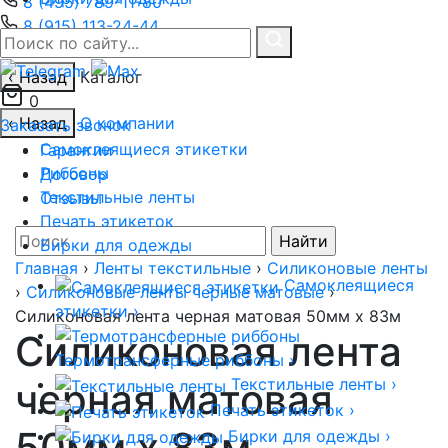
8 (495) 789-11-80
8 (915) 113-24-44
8 (800) 201-48-46
‹ Назад
Каталог
0
‹ Назад
О компании
Заказать звонок
Самоклеящиеся этикетки
Гарантии
Риббоны
Договор
Текстильные ленты
Отзывы
Печать этикеток
Найти:
Бирки для одежды
Главная
›
Ленты текстильные
›
Силиконовые ленты
Самоклеящиеся
›
Силиконовые ленты черные матовые
›
этикетки
›
Силиконовая лента черная матовая 50мм x 83м
Силиконовая лента
Термотрансферные риббоны
›
Текстильные ленты
›
черная матовая
Печать этикеток
›
50мм x 83м
Бирки для одежды
›