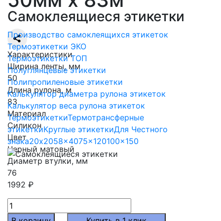
Самоклеящиеся этикетки
Производство самоклеящихся этикеток
Термоэтикетки ЭКО
Характеристики
Термоэтикетки ТОП
Ширина ленты, мм
Полуглянцевые этикетки
50
Полипропиленовые этикетки
Длина рулона, м
Калькулятор диаметра рулона этикеток
83
Калькулятор веса рулона этикеток
Материал
Термоэтикетки
Термотрансферные
Силикон
этикетки
Круглые этикетки
Для Честного
Цвет
знака
20x20
58x40
75x120
100x150
Черный матовый
Диаметр втулки, мм
76
1992
₽
Количество
товара
В корзину
Купить в 1 клик