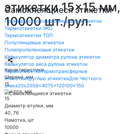
этикетки 15×15 мм,
Самоклеящиеся этикетки
10000 шт./рул.
Производство самоклеящихся этикеток
Термоэтикетки ЭКО
Термоэтикетки ТОП
Полуглянцевые этикетки
Полипропиленовые этикетки
Калькулятор диаметра рулона этикеток
Калькулятор веса рулона этикеток
Характеристики
Термоэтикетки
Термотрансферные
Ширина, мм
этикетки
Круглые этикетки
Для Честного
15
знака
20x20
58x40
75x120
100x150
Высота, мм
15
Диаметр втулки, мм
40, 76
Намотка, шт
10000