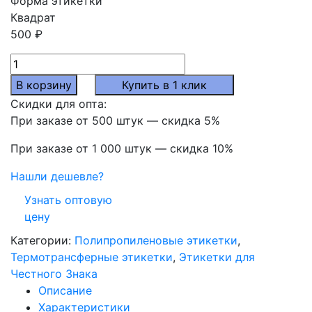
Форма этикетки
Квадрат
500
₽
Количество
товара
В корзину
Купить в 1 клик
Термотрансферные
Скидки для опта:
полипропиленовые
При заказе от 500 штук — скидка 5%
этикетки
15x15
При заказе от 1 000 штук — скидка 10%
мм,
Нашли дешевле?
10000
шт./
Узнать оптовую
рул.
цену
Категории:
Полипропиленовые этикетки
,
Термотрансферные этикетки
,
Этикетки для
Честного Знака
Описание
Характеристики