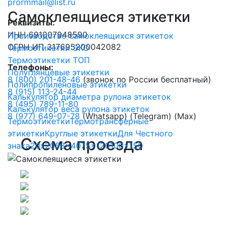
prormmail@list.ru
Самоклеящиеся этикетки
Реквизиты:
ИНН 691007948590
Производство самоклеящихся этикеток
ОГРН ИП 317695200042082
Термоэтикетки ЭКО
Термоэтикетки ТОП
Телефоны:
Полуглянцевые этикетки
8 (800) 201-48-46
(звонок по России бесплатный)
Полипропиленовые этикетки
8 (915) 113-24-44
Калькулятор диаметра рулона этикеток
8 (495) 789-11-80
Калькулятор веса рулона этикеток
8 (977) 649-07-78
(Whatsapp) (Telegram) (Max)
Термоэтикетки
Термотрансферные
этикетки
Круглые этикетки
Для Честного
Схема проезда
знака
20x20
58x40
75x120
100x150