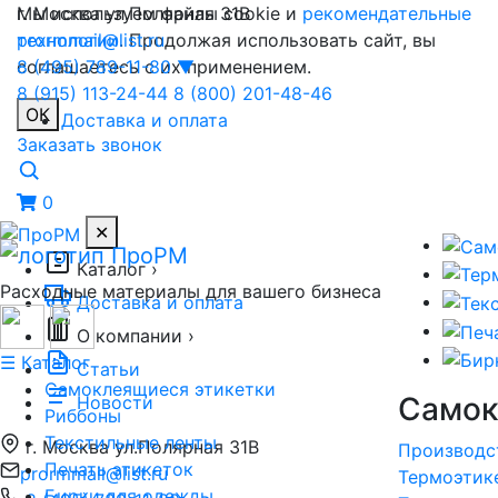
Мы используем файлы cookie и
г. Москва ул.Полярная 31В
рекомендательные
технологии
prormmail@list.ru
. Продолжая использовать сайт, вы
соглашаетесь с их применением.
8 (495) 789-11-80
▼
8 (915) 113-24-44
8 (800) 201-48-46
ОК
Доставка и оплата
Заказать звонок
0
✕
Каталог
›
Расходные материалы для вашего бизнеса
Доставка и оплата
О компании
›
☰ Каталог
Статьи
Самоклеящиеся этикетки
Самок
Новости
Риббоны
Текстильные ленты
г. Москва ул.Полярная 31В
Производс
Печать этикеток
prormmail@list.ru
Термоэтик
Бирки для одежды