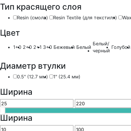
Тип красящего слоя
Resin (смола)
Resin Textile (для текстиля)
Wax
Цвет
Белый/
1+0
2+0
2+1
3+0
Бежевый
Белый
Голубой
черный
Диаметр втулки
0.5" (12.7 мм)
1" (25.4 мм)
Ширина
Ширина