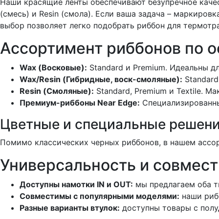
Наши красящие ленты обеспечивают безупречное качест
(смесь) и Resin (смола). Если ваша задача – маркиро
выбор позволяет легко подобрать риббон для термотр
Ассортимент риббонов по о
Wax (Восковые):
Standard и Premium. Идеальны д
Wax/Resin (Гибридные, воск-смоляные):
Standard
Resin (Смоляные):
Standard, Premium и Textile. 
Премиум-риббоны Near Edge:
Специализированные
Цветные и специальные решени
Помимо классических черных риббонов, в нашем ассо
Универсальность и совмест
Доступны намотки IN и OUT:
мы предлагаем оба т
Совместимы с популярными моделями:
наши рибб
Разные варианты втулок:
доступны товары с полу