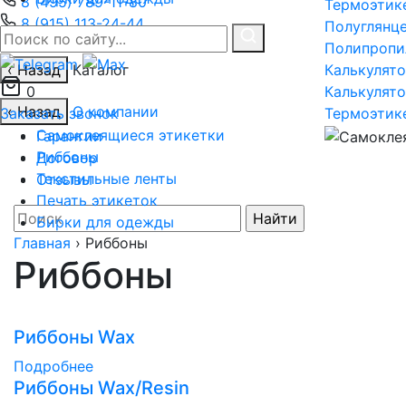
8 (495) 789-11-80
Термоэтик
8 (915) 113-24-44
Полуглянц
8 (800) 201-48-46
Полипропи
‹ Назад
Каталог
Калькулято
0
Калькулято
‹ Назад
О компании
Заказать звонок
Термоэтик
Самоклеящиеся этикетки
Гарантии
Риббоны
Договор
Текстильные ленты
Отзывы
Печать этикеток
Найти:
Бирки для одежды
Главная
›
Риббоны
Риббоны
Риббоны Wax
Подробнее
Риббоны Wax/Resin