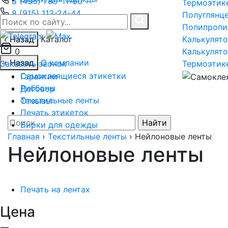
8 (495) 789-11-80
Термоэтик
8 (915) 113-24-44
Полуглянц
8 (800) 201-48-46
Полипропи
‹ Назад
Каталог
Калькулято
0
Калькулято
‹ Назад
О компании
Заказать звонок
Термоэтик
Самоклеящиеся этикетки
Гарантии
Риббоны
Договор
Текстильные ленты
Отзывы
Печать этикеток
Найти:
Бирки для одежды
Главная
›
Текстильные ленты
›
Нейлоновые ленты
Нейлоновые ленты
Печать на лентах
Цена