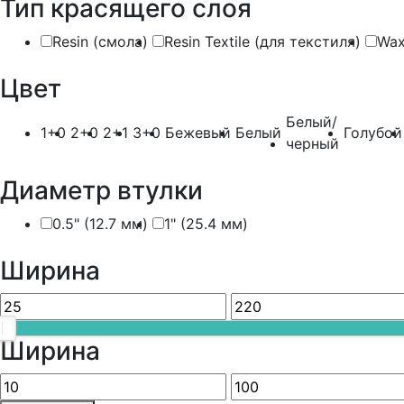
Тип красящего слоя
Resin (смола)
Resin Textile (для текстиля)
Wax
Цвет
Белый/
1+0
2+0
2+1
3+0
Бежевый
Белый
Голубой
черный
Диаметр втулки
0.5" (12.7 мм)
1" (25.4 мм)
Ширина
Ширина