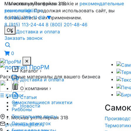
Мы используем файлы cookie и
г. Москва ул.Полярная 31В
рекомендательные
технологии
prormmail@list.ru
. Продолжая использовать сайт, вы
соглашаетесь с их применением.
8 (495) 789-11-80
▼
8 (915) 113-24-44
8 (800) 201-48-46
ОК
Доставка и оплата
Заказать звонок
0
✕
Каталог
›
Расходные материалы для вашего бизнеса
Доставка и оплата
О компании
›
☰ Каталог
Статьи
Самоклеящиеся этикетки
Самок
Новости
Риббоны
Текстильные ленты
г. Москва ул.Полярная 31В
Производс
Печать этикеток
prormmail@list.ru
Термоэтик
Бирки для одежды