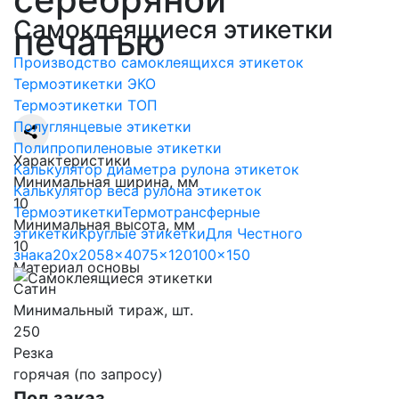
Самоклеящиеся этикетки
печатью
Производство самоклеящихся этикеток
Термоэтикетки ЭКО
Термоэтикетки ТОП
Полуглянцевые этикетки
Полипропиленовые этикетки
Характеристики
Калькулятор диаметра рулона этикеток
Минимальная ширина, мм
Калькулятор веса рулона этикеток
10
Термоэтикетки
Термотрансферные
Минимальная высота, мм
этикетки
Круглые этикетки
Для Честного
10
знака
20x20
58x40
75x120
100x150
Материал основы
Сатин
Минимальный тираж, шт.
250
Резка
горячая (по запросу)
Под заказ