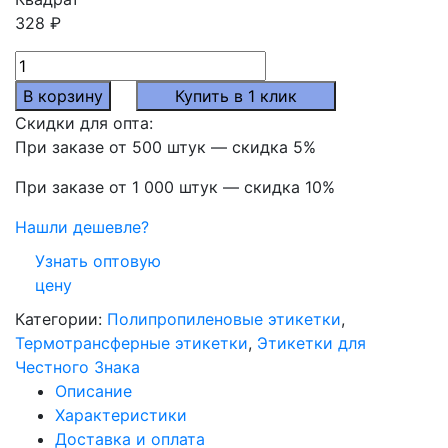
328
₽
Количество
товара
В корзину
Купить в 1 клик
Термотрансферные
Скидки для опта:
полипропиленовые
При заказе от 500 штук — скидка 5%
этикетки
20x20
При заказе от 1 000 штук — скидка 10%
мм,
Нашли дешевле?
5000
шт./
Узнать оптовую
рул.
цену
Категории:
Полипропиленовые этикетки
,
Термотрансферные этикетки
,
Этикетки для
Честного Знака
Описание
Характеристики
Доставка и оплата