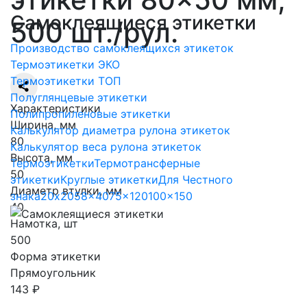
Самоклеящиеся этикетки
500 шт./рул.
Производство самоклеящихся этикеток
Термоэтикетки ЭКО
Термоэтикетки ТОП
Полуглянцевые этикетки
Характеристики
Полипропиленовые этикетки
Ширина, мм
Калькулятор диаметра рулона этикеток
80
Калькулятор веса рулона этикеток
Высота, мм
Термоэтикетки
Термотрансферные
50
этикетки
Круглые этикетки
Для Честного
Диаметр втулки, мм
знака
20x20
58x40
75x120
100x150
40
Намотка, шт
500
Форма этикетки
Прямоугольник
143
₽