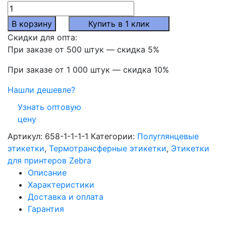
Количество
товара
В корзину
Купить в 1 клик
Термотрансферные
Скидки для опта:
полуглянцевые
При заказе от 500 штук — скидка 5%
этикетки
80x50
При заказе от 1 000 штук — скидка 10%
мм,
Нашли дешевле?
500
шт./
Узнать оптовую
рул.
цену
Артикул:
658-1-1-1-1
Категории:
Полуглянцевые
этикетки
,
Термотрансферные этикетки
,
Этикетки
для принтеров Zebra
Описание
Характеристики
Доставка и оплата
Гарантия